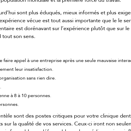
 population mondiale et la première force du travail.
urd’hui sont plus éduqués, mieux informés et plus exigea
expérience vécue est tout aussi importante que le le ser
ntaire est dorénavant sur l’expérience plutôt que sur le 
d tout son sens.
aire appel à une entreprise après une seule mauvaise interac
ment leur insatisfaction.
’organisation sans rien dire.
.
yenne à 8 à 10 personnes.
personnes.
ntèle sont des postes critiques pour votre clinique denta
s sur la qualité de vos services. Ceux-ci iront non seul