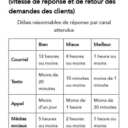
(vitesse de réponse et de retour des
demandes des clients)
Délais raisonnables de réponse par canal
attendus
Bien
Mieux
Meilleur
12 heures
4 heures
1 heure ou
Courriel
ou moins
ou moins
moins
Moins de
10 minutes
moins de 1
Texto
20
ou moins
minute
minutes
Moins
Moins de
Moins de
Appel
d’un jour
1 heure
30 minutes
Médias
5 heures
2 heures
1 heure ou
sociaux
ou moins
ou moins
moins