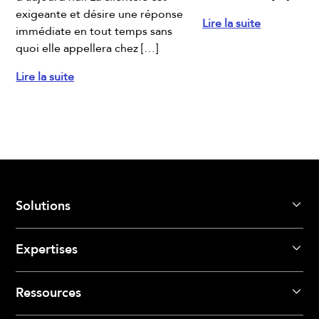
xigeante et désire une réponse
Lire la suite
mmédiate en tout temps sans
uoi elle appellera chez […]
ire la suite
Solutions
Expertises
Ressources