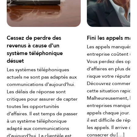
essez de perdre des
Fini les appels manqué
evenus à cause d’un
Les appels manqués dans 
ystème téléphonique
entreprise coûtent une for
ésuet
Vous perdez des opportun
d’affaires en plus de mettr
es systèmes téléphoniques
risque votre réputation.
ctuels ne sont pas adaptés aux
Découvrez comment corri
ommunications d’aujourd’hui.
cette situation rapidement
es délais de réponse sont
Malheureusement, la plupa
ritiques pour assurer de capter
entreprises manquent des
outes les opportunités
appels chaque jour. Malgré
’affaires. Il est temps de passer
il est difficile de répondre 
 un système téléphonique
les appels. Il arrive qu’ils 
dapté aux communications
consacrer du […]
’aujourd’hui. La clientèle est