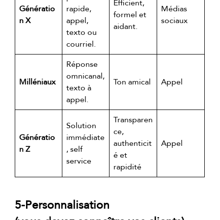
Efficient,
Génératio
rapide,
Médias
formel et
n X
appel,
sociaux
aidant.
texto ou
courriel.
Réponse
omnicanal,
Milléniaux
Ton amical
Appel
texto à
appel.
Transparen
Solution
ce,
Génératio
immédiate
authenticit
Appel
n Z
, self
é et
service
rapidité
5-Personnalisation