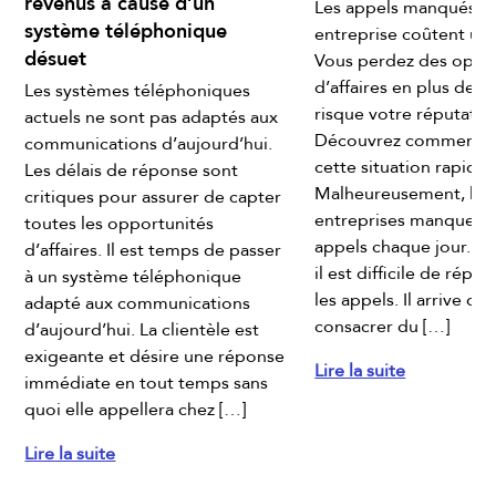
revenus à cause d’un
Les appels manqués d
système téléphonique
entreprise coûtent une
désuet
Vous perdez des oppo
d’affaires en plus de m
e
Les systèmes téléphoniques
risque votre réputatio
actuels ne sont pas adaptés aux
Découvrez comment c
communications d’aujourd’hui.
cette situation rapide
Les délais de réponse sont
Malheureusement, la p
critiques pour assurer de capter
entreprises manquent
toutes les opportunités
appels chaque jour. Ma
d’affaires. Il est temps de passer
il est difficile de répo
à un système téléphonique
les appels. Il arrive qu’
adapté aux communications
consacrer du […]
d’aujourd’hui. La clientèle est
exigeante et désire une réponse
Lire la suite
x
immédiate en tout temps sans
quoi elle appellera chez […]
Lire la suite