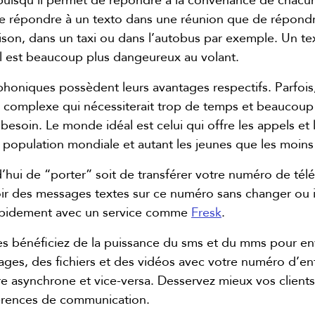
puisqu’il permet de répondre à la convenance de chacun 
de répondre à un texto dans une réunion que de répondr
aison, dans un taxi ou dans l’autobus par exemple. Un t
 il est beaucoup plus dangeureux au volant.
honiques possèdent leurs avantages respectifs. Parfois, 
u complexe qui nécessiterait trop de temps et beauco
 besoin. Le monde idéal est celui qui offre les appels e
 la population mondiale et autant les jeunes que les moins
hui de “porter” soit de transférer votre numéro de tél
ir des messages textes sur ce numéro sans changer ou 
 rapidement avec un service comme
Fresk
.
ipes bénéficiez de la puissance du sms et du mms pour 
ges, des fichiers et des vidéos avec votre numéro d’en
e asynchrone et vice-versa. Desservez mieux vos clients 
érences de communication.